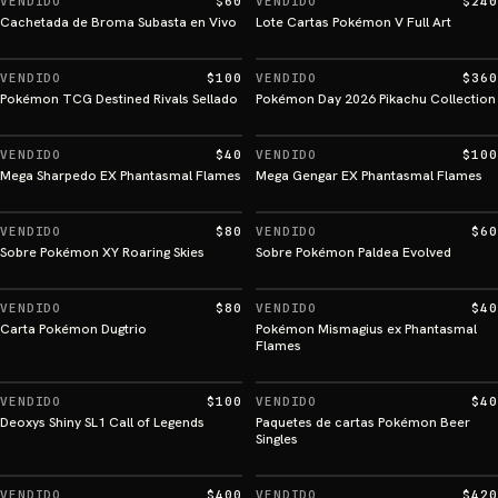
VENDIDO
$60
VENDIDO
$240
Cachetada de Broma Subasta en Vivo
Lote Cartas Pokémon V Full Art
VENDIDO
$100
VENDIDO
$360
Pokémon TCG Destined Rivals Sellado
Pokémon Day 2026 Pikachu Collection
VENDIDO
$40
VENDIDO
$100
Mega Sharpedo EX Phantasmal Flames
Mega Gengar EX Phantasmal Flames
VENDIDO
$80
VENDIDO
$60
Sobre Pokémon XY Roaring Skies
Sobre Pokémon Paldea Evolved
VENDIDO
$80
VENDIDO
$40
Carta Pokémon Dugtrio
Pokémon Mismagius ex Phantasmal
Flames
VENDIDO
$100
VENDIDO
$40
Deoxys Shiny SL1 Call of Legends
Paquetes de cartas Pokémon Beer
Singles
VENDIDO
$400
VENDIDO
$420