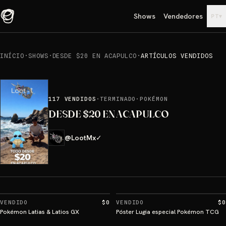
Shows
Vendedores
▾
PT
INÍCIO
·
SHOWS
·
DESDE $20 EN ACAPULCO
·
ARTÍCULOS VENDIDOS
117
VENDIDOS
·
TERMINADO
·
POKÉMON
DESDE $20 EN ACAPULCO
@
LootMx
✓
VENDIDO
$0
VENDIDO
$0
Pokémon Latias & Latios GX
Póster Lugia especial Pokémon TCG