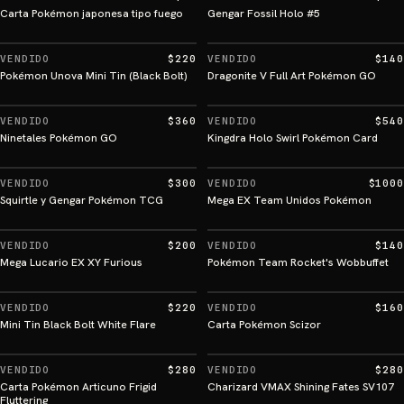
Carta Pokémon japonesa tipo fuego
Gengar Fossil Holo #5
VENDIDO
$220
VENDIDO
$140
Pokémon Unova Mini Tin (Black Bolt)
Dragonite V Full Art Pokémon GO
VENDIDO
$360
VENDIDO
$540
Ninetales Pokémon GO
Kingdra Holo Swirl Pokémon Card
VENDIDO
$300
VENDIDO
$1000
Squirtle y Gengar Pokémon TCG
Mega EX Team Unidos Pokémon
VENDIDO
$200
VENDIDO
$140
Mega Lucario EX XY Furious
Pokémon Team Rocket's Wobbuffet
VENDIDO
$220
VENDIDO
$160
Mini Tin Black Bolt White Flare
Carta Pokémon Scizor
VENDIDO
$280
VENDIDO
$280
Carta Pokémon Articuno Frigid
Charizard VMAX Shining Fates SV107
Fluttering