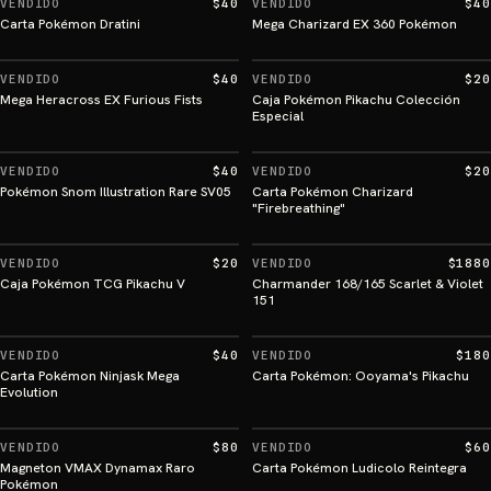
VENDIDO
$40
VENDIDO
$40
Carta Pokémon Dratini
Mega Charizard EX 360 Pokémon
VENDIDO
$40
VENDIDO
$20
Mega Heracross EX Furious Fists
Caja Pokémon Pikachu Colección
Especial
VENDIDO
$40
VENDIDO
$20
Pokémon Snom Illustration Rare SV05
Carta Pokémon Charizard
"Firebreathing"
VENDIDO
$20
VENDIDO
$1880
Caja Pokémon TCG Pikachu V
Charmander 168/165 Scarlet & Violet
151
VENDIDO
$40
VENDIDO
$180
Carta Pokémon Ninjask Mega
Carta Pokémon: Ooyama's Pikachu
Evolution
VENDIDO
$80
VENDIDO
$60
Magneton VMAX Dynamax Raro
Carta Pokémon Ludicolo Reintegra
Pokémon