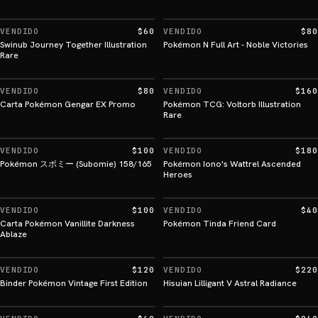
VENDIDO
$60
VENDIDO
$80
Swinub Journey Together Illustration
Pokémon N Full Art - Noble Victories
Rare
VENDIDO
$80
VENDIDO
$160
Carta Pokémon Gengar EX Promo
Pokémon TCG: Voltorb Illustration
Rare
VENDIDO
$100
VENDIDO
$180
Pokémon スボミー (Subomie) 158/165
Pokémon Iono's Wattrel Ascended
Heroes
VENDIDO
$100
VENDIDO
$40
Carta Pokémon Vanillite Darkness
Pokémon Tinda Friend Card
Ablaze
VENDIDO
$120
VENDIDO
$220
Binder Pokémon Vintage First Edition
Hisuian Lilligant V Astral Radiance