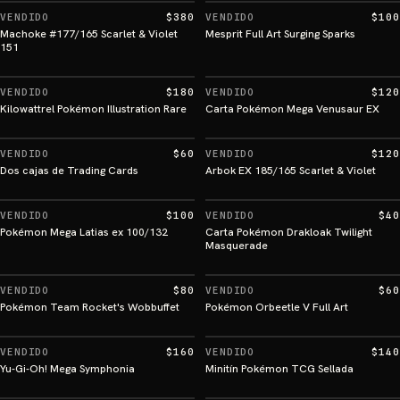
VENDIDO
$380
VENDIDO
$100
Machoke #177/165 Scarlet & Violet
Mesprit Full Art Surging Sparks
151
VENDIDO
$180
VENDIDO
$120
Kilowattrel Pokémon Illustration Rare
Carta Pokémon Mega Venusaur EX
VENDIDO
$60
VENDIDO
$120
Dos cajas de Trading Cards
Arbok EX 185/165 Scarlet & Violet
VENDIDO
$100
VENDIDO
$40
Pokémon Mega Latias ex 100/132
Carta Pokémon Drakloak Twilight
Masquerade
VENDIDO
$80
VENDIDO
$60
Pokémon Team Rocket's Wobbuffet
Pokémon Orbeetle V Full Art
VENDIDO
$160
VENDIDO
$140
Yu-Gi-Oh! Mega Symphonia
Minitín Pokémon TCG Sellada