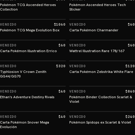
Pokémon TCG Ascended Heroes
Pokémon Ascended Heroes Tech
Collection
Sticker
VENDIDO
$1060
VENDIDO
$60
Pokémon TCG Mega Evolution Box
Carta Pokémon Charmander
VENDIDO
$60
VENDIDO
$60
Carta Pokémon Illustration Errico
Wattrel Illustration Rare 178/167
VENDIDO
$320
VENDIDO
$120
Typhlosion V Crown Zenith
Carta Pokémon Zebstrika White Flare
GG44/GG70
VENDIDO
$40
VENDIDO
$840
Ethan's Adventure Destiny Rivals
Pokémon Binder Collection Scarlet &
Violet
VENDIDO
$40
VENDIDO
$240
Carta Pokémon Snover Mega
Pokémon Spidops ex Scarlet & Violet
Evolución