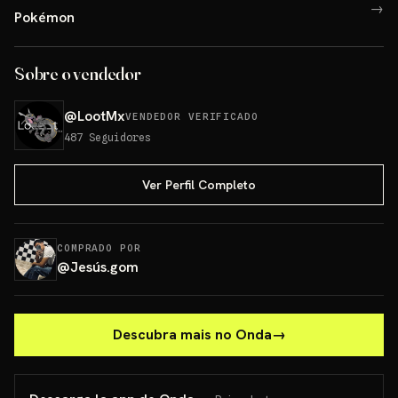
→
Pokémon
Sobre o vendedor
@
LootMx
VENDEDOR VERIFICADO
487
Seguidores
Ver Perfil Completo
COMPRADO POR
@
Jesús.gom
Descubra mais no Onda
→