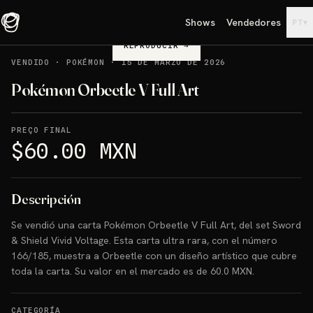
Shows
Vendedores
▾
PT
REPRODUCIR
→
VENDIDO
·
POKÉMON
·
15 DE MARZO DE 2026
Pokémon Orbeetle V Full Art
PREÇO FINAL
$60.00 MXN
Descripción
Se vendió una carta Pokémon Orbeetle V Full Art, del set Sword
& Shield Vivid Voltage. Esta carta ultra rara, con el número
166/185, muestra a Orbeetle con un diseño artístico que cubre
toda la carta. Su valor en el mercado es de 60.0 MXN.
CATEGORÍA