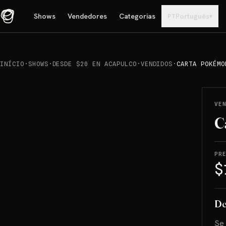
Shows
Vendedores
Categorias
Português
▾
PT
INÍCIO
·
SHOWS
·
DESDE $20 EN ACAPULCO
·
VENDIDOS
·
CARTA POKÉMO
REPRODUCIR
→
VENDIDO
VE
C
PR
$
De
Se 