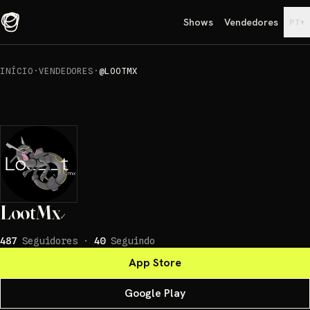
Shows
Vendedores
▾
PT
INÍCIO
·
VENDEDORES
·
@LOOTMX
LootMx
✓
487
Seguidores
·
40
Seguindo
App Store
Google Play