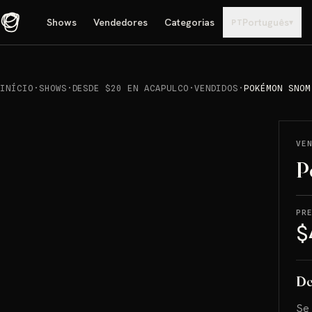
Shows
Vendedores
Categorias
Português
▾
PT
INÍCIO
·
SHOWS
·
DESDE $20 EN ACAPULCO
·
VENDIDOS
·
POKÉMON SNOM
REPRODUCIR
→
VENDIDO
VE
P
PR
$
De
Se 