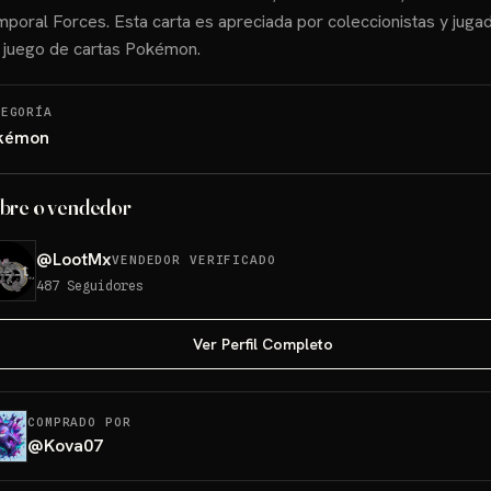
poral Forces. Esta carta es apreciada por coleccionistas y juga
 juego de cartas Pokémon.
TEGORÍA
kémon
bre o vendedor
@
LootMx
VENDEDOR VERIFICADO
487
Seguidores
Ver Perfil Completo
COMPRADO POR
@
Kova07