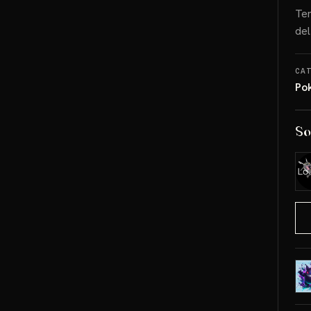
Tem
del
CA
Po
So