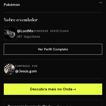
→
Pokémon
Sobre o vendedor
@
LootMx
VENDEDOR VERIFICADO
487
Seguidores
Ver Perfil Completo
COMPRADO POR
@
Jesús.gom
Descubra mais no Onda
→