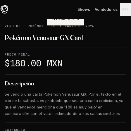
Shows
Vendedores
▾
PT
REPRODUCIR
→
VENDIDO
·
POKÉMON
·
15 DE MARZO DE 2026
Pokémon Venusaur GX Card
PREÇO FINAL
$180.00 MXN
Descripción
Se vendió una carta Pokémon Venusaur GX. Por el texto en el
clip de la subasta, es probable que sea una carta codiciada, ya
que el vendedor menciona que '180 es muy bajo' en
comparación con el valor estimado de otras cartas similares.
CATEGORÍA