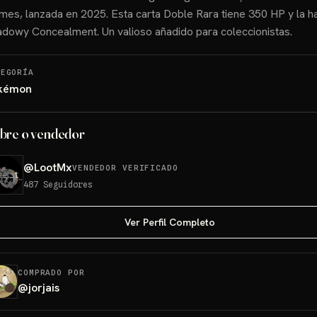
mes, lanzada en 2025. Esta carta Doble Rara tiene 350 HP y la ha
dowy Concealment. Un valioso añadido para coleccionistas.
TEGORÍA
kémon
bre o vendedor
@
LootMx
VENDEDOR VERIFICADO
487
Seguidores
Ver Perfil Completo
COMPRADO POR
@
jorjais