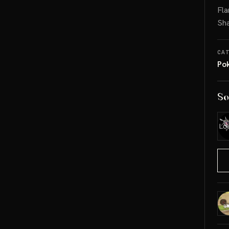
Fla
Sha
CA
Po
So