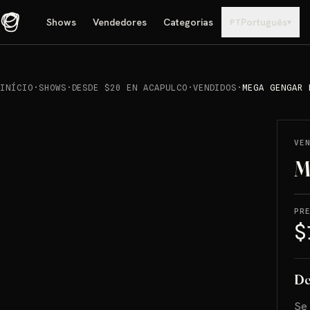
Shows
Vendedores
Categorias
Português
▾
PT
INÍCIO
·
SHOWS
·
DESDE $20 EN ACAPULCO
·
VENDIDOS
·
MEGA GENGAR 
REPRODUCIR
→
VENDIDO
VE
M
PR
$
De
Se