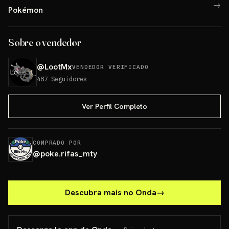
→
Pokémon
Sobre o vendedor
@
LootMx
VENDEDOR VERIFICADO
487
Seguidores
Ver Perfil Completo
COMPRADO POR
@
poke.rifas_mty
Descubra mais no Onda
→