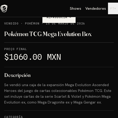
Shows
Vendedores
▾
PT
REPRODUCIR
→
VENDIDO
·
POKÉMON
·
15 DE MARZO DE 2026
Pokémon TCG Mega Evolution Box
PREÇO FINAL
$1060.00 MXN
Descripción
Se vendió una caja de la expansión Mega Evolution Ascended
Heroes del juego de cartas coleccionables Pokémon TCG. Este
set incluye cartas de la serie Scarlet & Violet y Pokémon Mega
Evolution ex, como Mega Dragonite ex y Mega Gengar ex.
CATEGORÍA