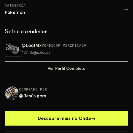
CATEGORÍA
→
Pokémon
Sobre o vendedor
@
LootMx
VENDEDOR VERIFICADO
487
Seguidores
Ver Perfil Completo
COMPRADO POR
@
Jesús.gom
Descubra mais no Onda
→