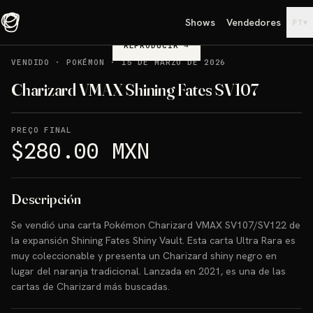
Shows
Vendedores
▾
PT
REPRODUCIR
→
VENDIDO
·
POKÉMON
·
15 DE MARZO DE 2026
Charizard VMAX Shining Fates SV107
PREÇO FINAL
$280.00 MXN
Descripción
Se vendió una carta Pokémon Charizard VMAX SV107/SV122 de
la expansión Shining Fates Shiny Vault. Esta carta Ultra Rara es
muy coleccionable y presenta un Charizard shiny negro en
lugar del naranja tradicional. Lanzada en 2021, es una de las
cartas de Charizard más buscadas.