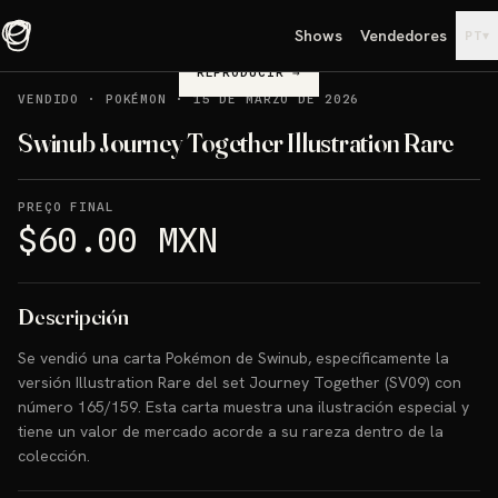
Shows
Vendedores
▾
PT
REPRODUCIR
→
VENDIDO
·
POKÉMON
·
15 DE MARZO DE 2026
Swinub Journey Together Illustration Rare
PREÇO FINAL
$60.00 MXN
Descripción
Se vendió una carta Pokémon de Swinub, específicamente la
versión Illustration Rare del set Journey Together (SV09) con
número 165/159. Esta carta muestra una ilustración especial y
tiene un valor de mercado acorde a su rareza dentro de la
colección.