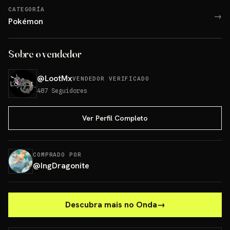
CATEGORÍA
→
Pokémon
Sobre o vendedor
@
LootMx
VENDEDOR VERIFICADO
487
Seguidores
Ver Perfil Completo
COMPRADO POR
@
IngDragonite
Descubra mais no Onda
→