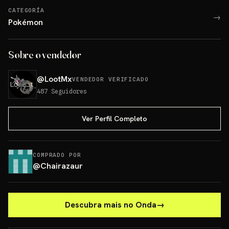
CATEGORÍA
→
Pokémon
Sobre o vendedor
@
LootMx
VENDEDOR VERIFICADO
487
Seguidores
Ver Perfil Completo
COMPRADO POR
@
Chairazaur
Descubra mais no Onda
→