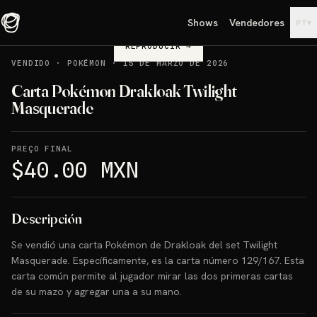
Shows
Vendedores
▾
PT
REPRODUCIR
→
VENDIDO
·
POKÉMON
·
15 DE MARZO DE 2026
Carta Pokémon Drakloak Twilight
Masquerade
PREÇO FINAL
$40.00 MXN
Descripción
Se vendió una carta Pokémon de Drakloak del set Twilight
Masquerade. Específicamente, es la carta número 129/167. Esta
carta común permite al jugador mirar las dos primeras cartas
de su mazo y agregar una a su mano.