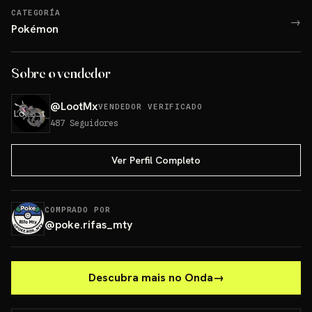
CATEGORÍA
→
Pokémon
Sobre o vendedor
@
LootMx
VENDEDOR VERIFICADO
487
Seguidores
Ver Perfil Completo
COMPRADO POR
@
poke.rifas_mty
Descubra mais no Onda
→