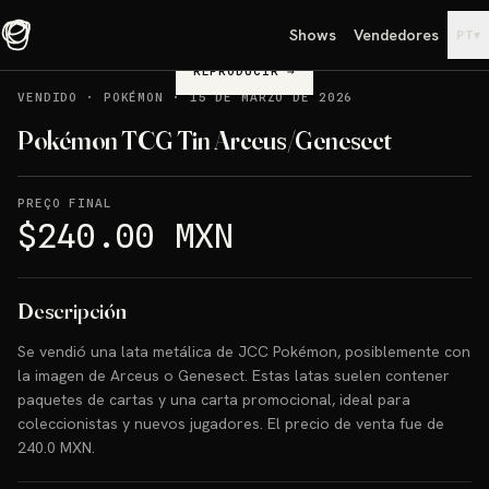
Shows
Vendedores
▾
PT
REPRODUCIR
→
VENDIDO
·
POKÉMON
·
15 DE MARZO DE 2026
Pokémon TCG Tin Arceus/Genesect
PREÇO FINAL
$240.00 MXN
Descripción
Se vendió una lata metálica de JCC Pokémon, posiblemente con
la imagen de Arceus o Genesect. Estas latas suelen contener
paquetes de cartas y una carta promocional, ideal para
coleccionistas y nuevos jugadores. El precio de venta fue de
240.0 MXN.