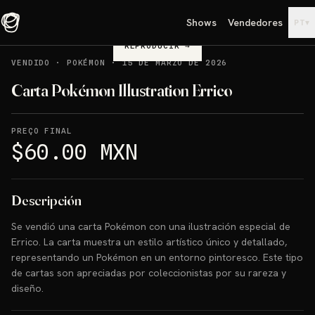
Shows
Vendedores
▾
PT
REPRODUCIR
→
VENDIDO
·
POKÉMON
·
15 DE MARZO DE 2026
Carta Pokémon Illustration Errico
PREÇO FINAL
$60.00 MXN
Descripción
Se vendió una carta Pokémon con una ilustración especial de
Errico. La carta muestra un estilo artístico único y detallado,
representando un Pokémon en un entorno pintoresco. Este tipo
de cartas son apreciadas por coleccionistas por su rareza y
diseño.