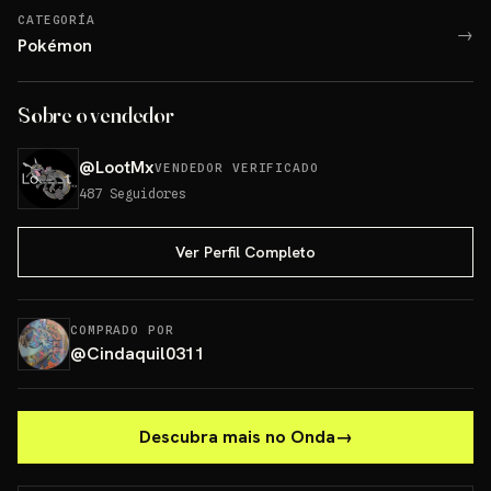
CATEGORÍA
→
Pokémon
Sobre o vendedor
@
LootMx
VENDEDOR VERIFICADO
487
Seguidores
Ver Perfil Completo
COMPRADO POR
@
Cindaquil0311
Descubra mais no Onda
→