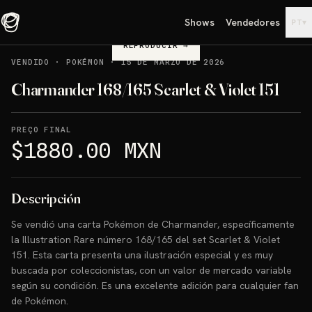
Shows
Vendedores
▾
PT
REPRODUCIR
→
VENDIDO
·
POKÉMON
·
15 DE MARZO DE 2026
Charmander 168/165 Scarlet & Violet 151
PREÇO FINAL
$1880.00 MXN
Descripción
Se vendió una carta Pokémon de Charmander, específicamente
la Illustration Rare número 168/165 del set Scarlet & Violet
151. Esta carta presenta una ilustración especial y es muy
buscada por coleccionistas, con un valor de mercado variable
según su condición. Es una excelente adición para cualquier fan
de Pokémon.