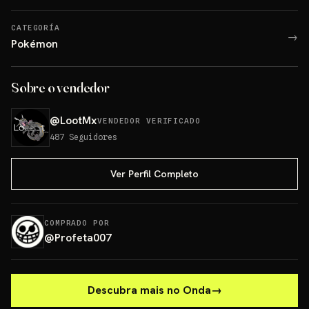
CATEGORÍA
→
Pokémon
Sobre o vendedor
@
LootMx
VENDEDOR VERIFICADO
487
Seguidores
Ver Perfil Completo
COMPRADO POR
@
Profeta007
Descubra mais no Onda
→