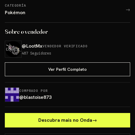
CATEGORÍA
→
Pokémon
Sobre o vendedor
@
LootMx
VENDEDOR VERIFICADO
487
Seguidores
Ver Perfil Completo
COMPRADO POR
@
blastoise873
Descubra mais no Onda
→