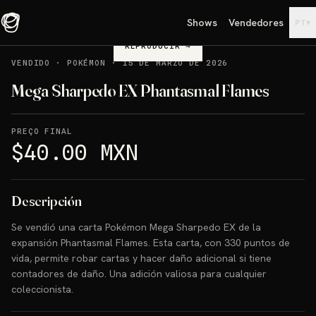
Shows
Vendedores
▾
PT
REPRODUCIR
→
VENDIDO
·
POKÉMON
·
15 DE MARZO DE 2026
Mega Sharpedo EX Phantasmal Flames
PREÇO FINAL
$40.00 MXN
Descripción
Se vendió una carta Pokémon Mega Sharpedo EX de la
expansión Phantasmal Flames. Esta carta, con 330 puntos de
vida, permite robar cartas y hacer daño adicional si tiene
contadores de daño. Una adición valiosa para cualquier
coleccionista.