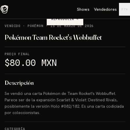
Shows
Vendedores
▾
PT
REPRODUCIR
→
VENDIDO
·
POKÉMON
·
15 DE MARZO DE 2026
Pokémon Team Rocket's Wobbuffet
PREÇO FINAL
$80.00 MXN
Descripción
Se vendió una carta Pokémon de Team Rocket's Wobbuffet.
Parece ser de la expansión Scarlet & Violet: Destined Rivals,
posiblemente la versión Holo #082/182. Es una carta codiciada
por coleccionistas.
CATEGORÍA