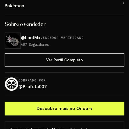
→
Pokémon
Sobre o vendedor
@
LootMx
VENDEDOR VERIFICADO
487
Seguidores
Ver Perfil Completo
COMPRADO POR
@
Profeta007
Descubra mais no Onda
→