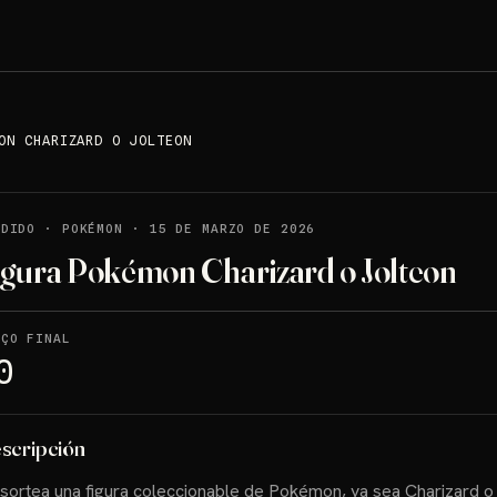
ON CHARIZARD O JOLTEON
NDIDO
·
POKÉMON
·
15 DE MARZO DE 2026
igura Pokémon Charizard o Jolteon
EÇO FINAL
0
scripción
sortea una figura coleccionable de Pokémon, ya sea Charizard o