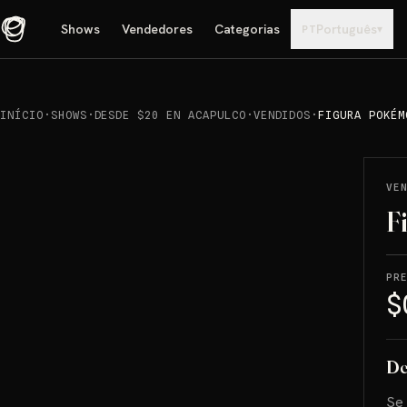
Shows
Vendedores
Categorias
Português
▾
PT
INÍCIO
·
SHOWS
·
DESDE $20 EN ACAPULCO
·
VENDIDOS
·
FIGURA POKÉM
REPRODUCIR
→
VENDIDO
VE
F
PR
$
De
Se 