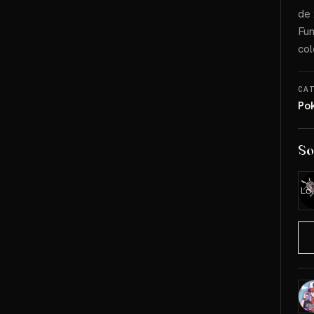
de 
Fun
col
CA
Po
So