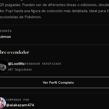
25 pulgadas. Pueden ser de diferentes líneas o ediciones, desde
ko Pop! hasta una figura de colección más detallada. Ideal para f
eccionistas de Pokémon.
TEGORÍA
kémon
bre o vendedor
@
LootMx
VENDEDOR VERIFICADO
487
Seguidores
Ver Perfil Completo
COMPRADO POR
@
alakazam474