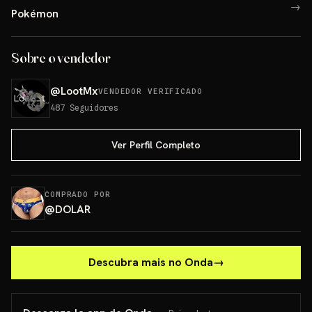
→
Pokémon
Sobre o vendedor
@
LootMx
VENDEDOR VERIFICADO
487
Seguidores
Ver Perfil Completo
COMPRADO POR
@
DOLAR
Descubra mais no Onda
→