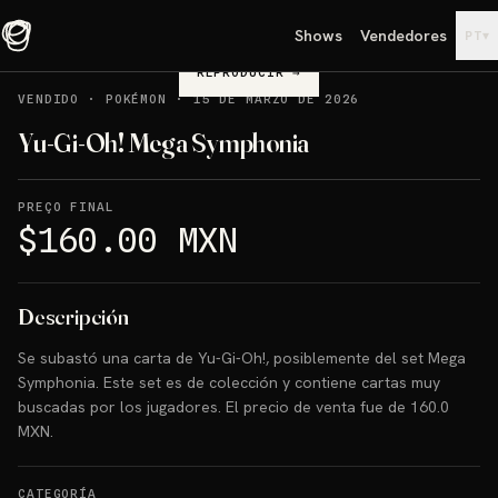
Shows
Vendedores
▾
PT
REPRODUCIR
→
VENDIDO
·
POKÉMON
·
15 DE MARZO DE 2026
Yu-Gi-Oh! Mega Symphonia
PREÇO FINAL
$160.00 MXN
Descripción
Se subastó una carta de Yu-Gi-Oh!, posiblemente del set Mega
Symphonia. Este set es de colección y contiene cartas muy
buscadas por los jugadores. El precio de venta fue de 160.0
MXN.
CATEGORÍA