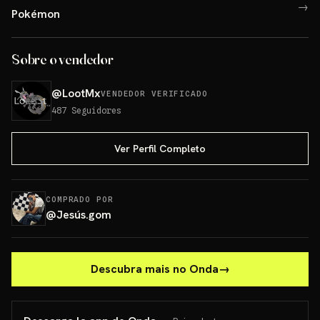
→
Pokémon
Sobre o vendedor
@
LootMx
VENDEDOR VERIFICADO
487
Seguidores
Ver Perfil Completo
COMPRADO POR
@
Jesús.gom
Descubra mais no Onda
→