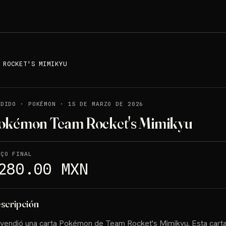
 ROCKET'S MIMIKYU
NDIDO
·
POKÉMON
·
15 DE MARZO DE 2026
okémon Team Rocket's Mimikyu
EÇO FINAL
280.00 MXN
scripción
vendió una carta Pokémon de Team Rocket's Mimikyu. Esta cart