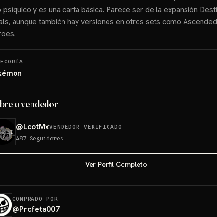
o psíquico y es una carta básica. Parece ser de la expansión Dest
als, aunque también hay versiones en otros sets como Ascended
roes.
TEGORÍA
kémon
bre o vendedor
@
LootMx
VENDEDOR VERIFICADO
487
Seguidores
Ver Perfil Completo
COMPRADO POR
@
Profeta007