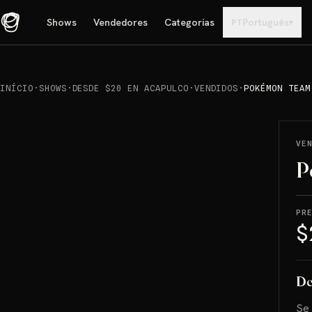
Shows
Vendedores
Categorias
Português
▾
PT
INÍCIO
·
SHOWS
·
DESDE $20 EN ACAPULCO
·
VENDIDOS
·
POKÉMON TEAM
REPRODUCIR
→
VENDIDO
VE
P
PR
$
De
Se 