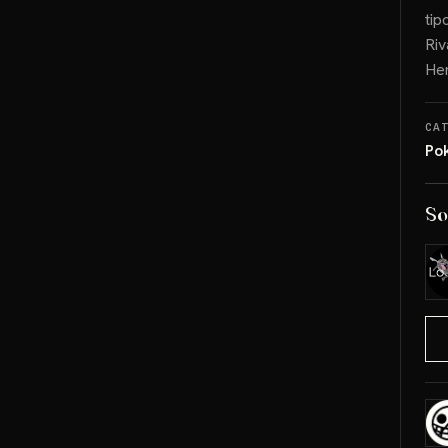
tip
Riv
He
CA
Po
So