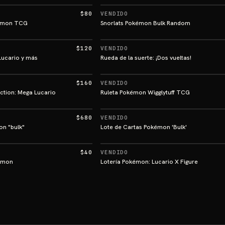
$80
VENDIDO
kémon TCG
Snorlats Pokémon Bulk Random
$120
VENDIDO
Lucario y más
Rueda de la suerte: ¡Dos vueltas!
$160
VENDIDO
ction: Mega Lucario
Ruleta Pokémon Wigglytuff TCG
$680
VENDIDO
on "bulk"
Lote de Cartas Pokémon 'Bulk'
$40
VENDIDO
kémon
Lotería Pokémon: Lucario X Figure