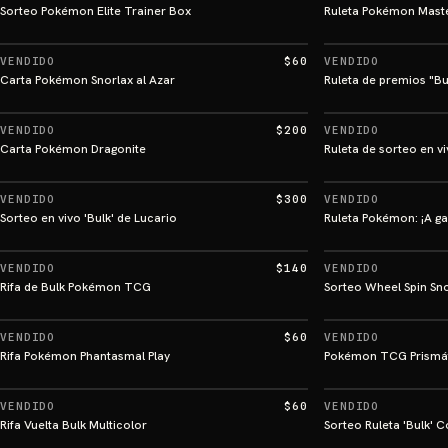
Sorteo Pokémon Elite Trainer Box
Ruleta Pokémon Master
VENDIDO
$60
VENDIDO
Carta Pokémon Snorlax al Azar
Ruleta de premios "Bu
VENDIDO
$200
VENDIDO
Carta Pokémon Dragonite
Ruleta de sorteo en v
VENDIDO
$300
VENDIDO
Sorteo en vivo 'Bulk' de Lucario
Ruleta Pokémon: ¡A g
VENDIDO
$140
VENDIDO
Rifa de Bulk Pokémon TCG
Sorteo Wheel Spin Sn
VENDIDO
$60
VENDIDO
Rifa Pokémon Phantasmal Play
Pokémon TCG Prismát
VENDIDO
$60
VENDIDO
Rifa Vuelta Bulk Multicolor
Sorteo Ruleta 'Bulk' 