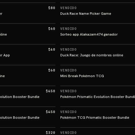
$80
VENDIDO
er
Duck Race Name Picker Game
$60
VENDIDO
line
Sorteo app Alakazam474 ganador
$40
VENDIDO
er App
Duck Race: Juego de nombres online
$60
VENDIDO
ine
Mini Break Pokémon TCG
$450
VENDIDO
olution Booster Bundle
Pokémon Prismatic Evolution Booster Bund
$450
VENDIDO
olution Booster Bundle
Pokémon TCG Prismatic Booster Bundle
$320
VENDIDO