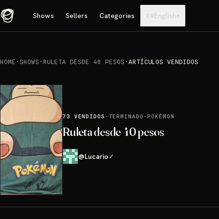
Shows
Sellers
Categories
English
▾
EN
HOME
·
SHOWS
·
RULETA DESDE 40 PESOS
·
ARTÍCULOS VENDIDOS
73
VENDIDOS
·
TERMINADO
·
POKÉMON
Ruleta desde 40 pesos
@
Lucario
✓