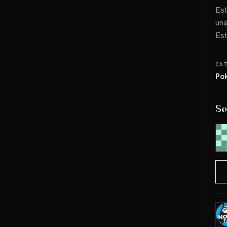
Est
una
Est
CA
Po
So