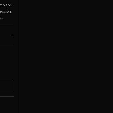
mo foil,
ección.
s.
→