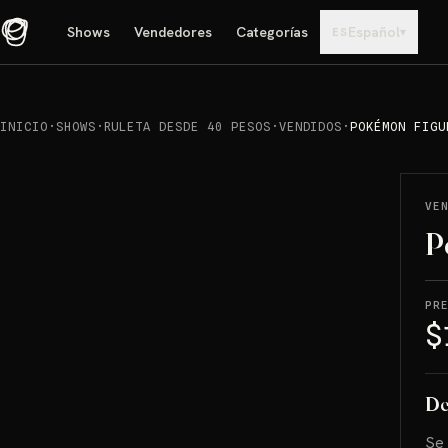
Shows
Vendedores
Categorías
Español
▾
ES
INICIO
·
SHOWS
·
RULETA DESDE 40 PESOS
·
VENDIDOS
·
POKÉMON FIGU
REPRODUCIR
→
VENDIDO
VE
P
PR
$
De
Se 