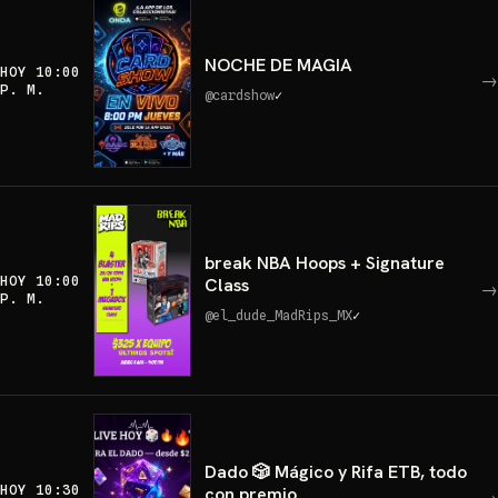
NOCHE DE MAGIA
HOY 10:00
→
P. M.
@
cardshow
✓
break NBA Hoops + Signature
HOY 10:00
Class
→
P. M.
@
el_dude_MadRips_MX
✓
Dado 🎲 Mágico y Rifa ETB, todo
HOY 10:30
con premio