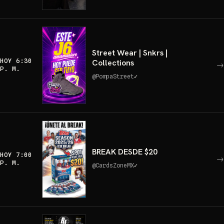
Street Wear | Snkrs |
HOY 6:30
Collections
→
P. M.
@
PompaStreet
✓
BREAK DESDE $20
HOY 7:00
→
P. M.
@
CardsZoneMX
✓