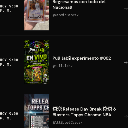
Regresamos con todo del
HOY 9:00
Nacional!
→
P. M.
@
AtomicStore
✓
Pull lab🧪 experimento #002
HOY 9:00
→
P. M.
@
pull.lab
✓
💥💥 Release Day Break 💥💥 6
HOY 9:00
Blasters Topps Chrome NBA
→
P. M.
@
AllSportCards
✓