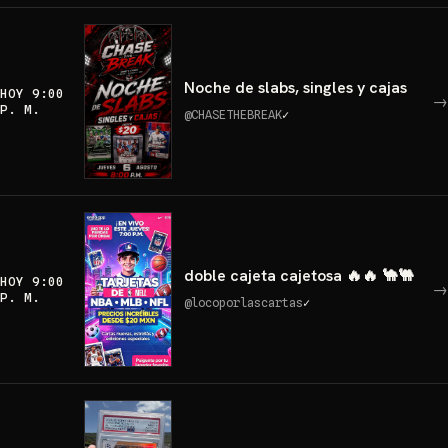
Noche de slabs, singles y cajas
HOY 9:00
→
P. M.
@
CHASETHEBREAK
✓
doble cajeta cajetosa 🔥🔥 🐪🐫
HOY 9:00
→
P. M.
@
locoporlascartas
✓