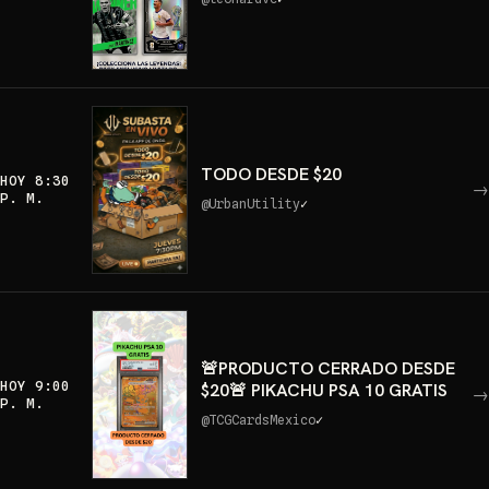
TODO DESDE $20
HOY 8:30
→
P. M.
@
UrbanUtility
✓
🚨PRODUCTO CERRADO DESDE
HOY 9:00
$20🚨 PIKACHU PSA 10 GRATIS
→
P. M.
@
TCGCardsMexico
✓