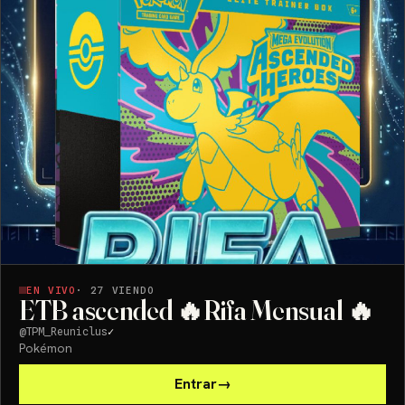
EN VIVO
·
27
VIENDO
ETB ascended 🔥Rifa Mensual 🔥
@
TPM_Reuniclus
✓
Pokémon
Entrar
→