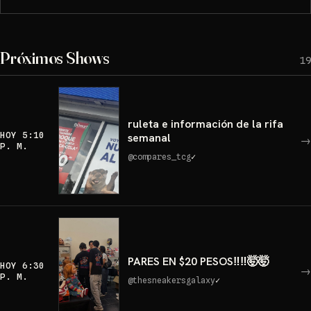
Próximos Shows
19
ruleta e información de la rifa
HOY 5:10
semanal
→
P. M.
@
compares_tcg
✓
PARES EN $20 PESOS‼️‼️🤯🤯
HOY 6:30
→
P. M.
@
thesneakersgalaxy
✓