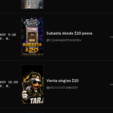
Subasta desde $20 pesos
HOY 9:30
→
P. M.
@
tijuanasportscards
✓
Venta singles $20
HOY 10:00
→
P. M.
@
patriciollamas10
✓