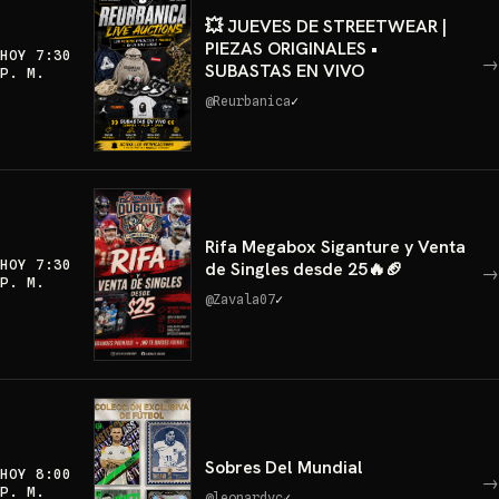
💥 JUEVES DE STREETWEAR |
PIEZAS ORIGINALES •
HOY 7:30
→
SUBASTAS EN VIVO
P. M.
@
Reurbanica
✓
Rifa Megabox Siganture y Venta
HOY 7:30
de Singles desde 25🔥🏈
→
P. M.
@
Zavala07
✓
Sobres Del Mundial
HOY 8:00
→
P. M.
@
leonardvc
✓