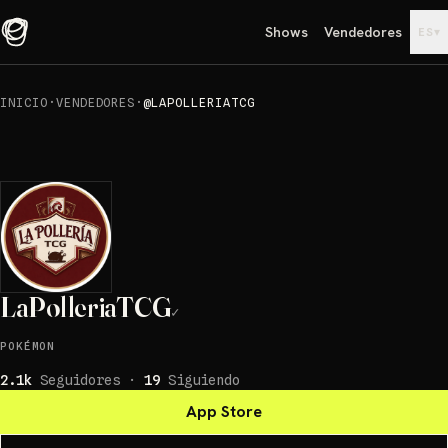
Shows
Vendedores
▾
ES
INICIO
·
VENDEDORES
·
@LAPOLLERIATCG
LaPolleriaTCG
✓
POKÉMON
2.1k
Seguidores
·
19
Siguiendo
App Store