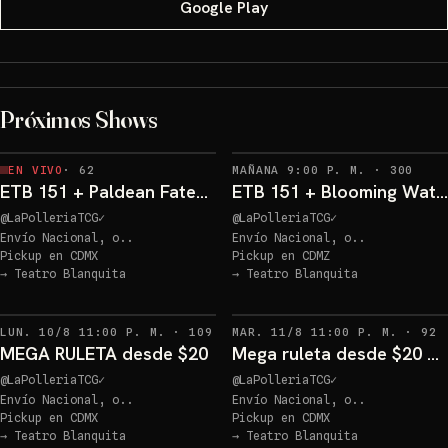
Google Play
Próximos Shows
Sorteo: ETB 151 GRATIS!
→
RECO
EN VIVO
·
62
MAÑANA 9:00 P. M.
·
300
ETB 151 + Paldean Fates Gratis! ENTRA YA
ETB 151 + Blooming Waters GRATIS ENTRA YA!
@
LaPolleriaTCG
✓
@
LaPolleriaTCG
✓
Envío Nacional, o..
Envío Nacional, o..
Pickup en
CDMX
Pickup en
CDMZ
→
Teatro Blanquita
→
Teatro Blanquita
RECORDATORIOS
R
LUN. 10/8 11:00 P. M.
·
109
MAR. 11/8 11:00 P. M.
·
92
MEGA RULETA desde $20
Mega ruleta desde $20 ENTRA YA
@
LaPolleriaTCG
✓
@
LaPolleriaTCG
✓
Envío Nacional, o..
Envío Nacional, o..
Pickup en
CDMX
Pickup en
CDMX
→
Teatro Blanquita
→
Teatro Blanquita