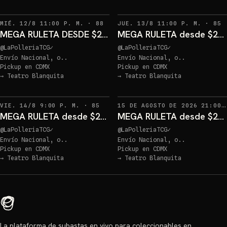
RECORDATORIOS
R
MIÉ. 12/8 11:00 P. M.
·
88
JUE. 13/8 11:00 P. M.
·
85
MEGA RULETA DESDE $20 ENTRA T
MEGA RULETA desde $20 ENTRA YA!
@
LaPolleriaTCG
✓
@
LaPolleriaTCG
✓
Envío Nacional, o..
Envío Nacional, o..
Pickup en
CDMX
Pickup en
CDMX
→
Teatro Blanquita
→
Teatro Blanquita
RECORDATORIOS
VIE. 14/8 9:00 P. M.
·
85
15 DE AGOSTO DE 2026 21:00
MEGA RULETA desde $20 ENTRA YA!
MEGA RULETA desde $20 ENTRA YA!
@
LaPolleriaTCG
✓
@
LaPolleriaTCG
✓
Envío Nacional, o..
Envío Nacional, o..
Pickup en
CDMX
Pickup en
CDMX
→
Teatro Blanquita
→
Teatro Blanquita
La plataforma de subastas en vivo para coleccionables en