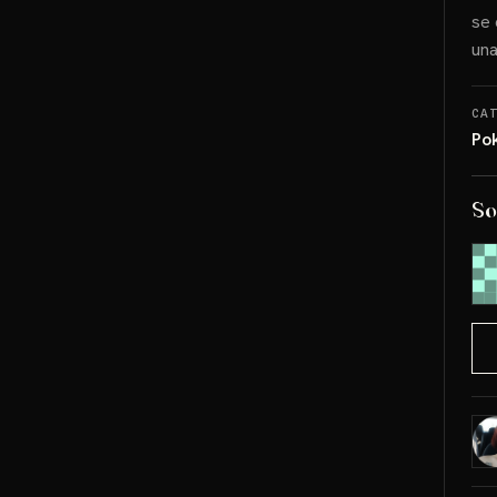
se 
una
CA
Po
So