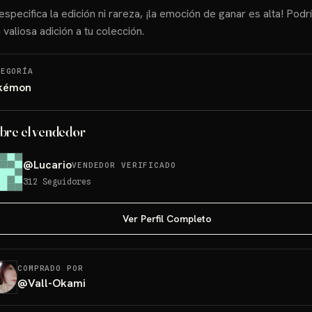
especifica la edición ni rareza, ¡la emoción de ganar es alta! Podr
 valiosa adición a tu colección.
TEGORÍA
kémon
bre el vendedor
@
Lucario
VENDEDOR VERIFICADO
312
Seguidores
Ver Perfil Completo
COMPRADO POR
@
Vall-Okami