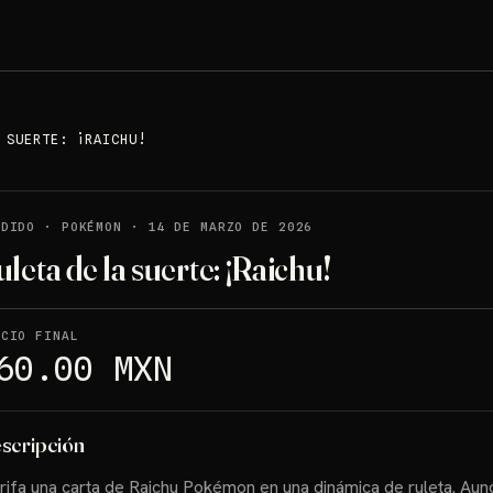
 SUERTE: ¡RAICHU!
NDIDO
·
POKÉMON
·
14 DE MARZO DE 2026
leta de la suerte: ¡Raichu!
ECIO FINAL
60.00 MXN
scripción
rifa una carta de Raichu Pokémon en una dinámica de ruleta. Au