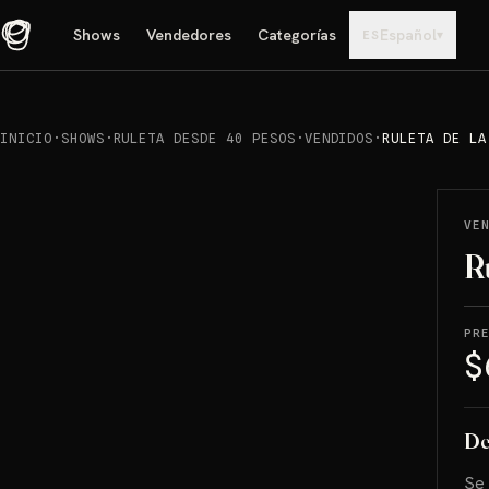
Shows
Vendedores
Categorías
Español
▾
ES
INICIO
·
SHOWS
·
RULETA DESDE 40 PESOS
·
VENDIDOS
·
RULETA DE LA
REPRODUCIR
→
VENDIDO
VE
Ru
PR
$
De
Se 