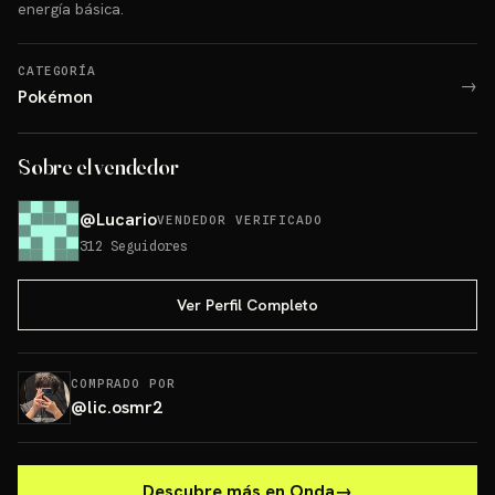
energía básica.
CATEGORÍA
→
Pokémon
Sobre el vendedor
@
Lucario
VENDEDOR VERIFICADO
312
Seguidores
Ver Perfil Completo
COMPRADO POR
@
lic.osmr2
Descubre más en Onda
→