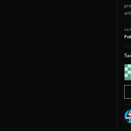
pre
art
CA
Po
So