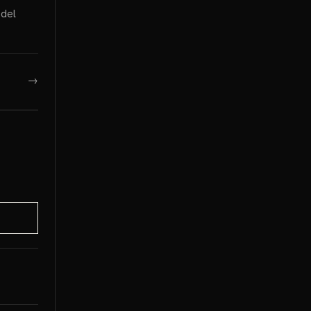
 del
→