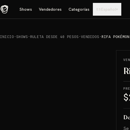
Shows
Vendedores
Categorías
Español
▾
ES
INICIO
·
SHOWS
·
RULETA DESDE 40 PESOS
·
VENDIDOS
·
RIFA POKÉMON
REPRODUCIR
→
VENDIDO
VE
R
PR
$
De
Se 