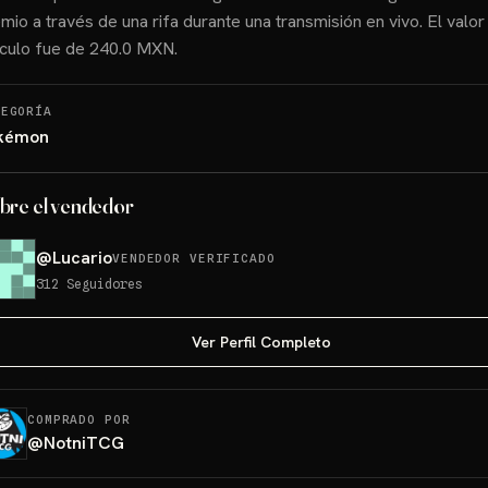
mio a través de una rifa durante una transmisión en vivo. El valor
ículo fue de 240.0 MXN.
TEGORÍA
kémon
bre el vendedor
@
Lucario
VENDEDOR VERIFICADO
312
Seguidores
Ver Perfil Completo
COMPRADO POR
@
NotniTCG