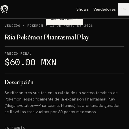
Shows
Vendedores
▾
ES
REPRODUCIR
→
VENDIDO
·
POKÉMON
·
14 DE MARZO DE 2026
Rifa Pokémon Phantasmal Play
PRECIO FINAL
$60.00 MXN
Descripción
Se rifaron tres vueltas en la ruleta de un sorteo temático de
Pokémon, específicamente de la expansión Phantasmal Play
(Mega Evolution—Phantasmal Flames). El afortunado ganador
se llevó las tres vueltas por 60 pesos mexicanos.
CATEGORÍA