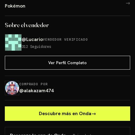
→
Pokémon
Sobre el vendedor
@
Lucario
VENDEDOR VERIFICADO
312
Seguidores
Ver Perfil Completo
COMPRADO POR
@
alakazam474
Descubre más en Onda
→