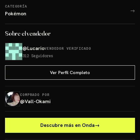
CATEGORÍA
→
Pokémon
Sobre el vendedor
@
Lucario
VENDEDOR VERIFICADO
312
Seguidores
Ver Perfil Completo
COMPRADO POR
@
Vall-Okami
Descubre más en Onda
→