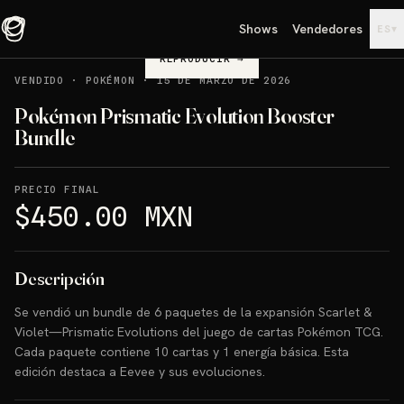
Shows
Vendedores
▾
ES
REPRODUCIR
→
VENDIDO
·
POKÉMON
·
15 DE MARZO DE 2026
Pokémon Prismatic Evolution Booster
Bundle
PRECIO FINAL
$450.00 MXN
Descripción
Se vendió un bundle de 6 paquetes de la expansión Scarlet &
Violet—Prismatic Evolutions del juego de cartas Pokémon TCG.
Cada paquete contiene 10 cartas y 1 energía básica. Esta
edición destaca a Eevee y sus evoluciones.