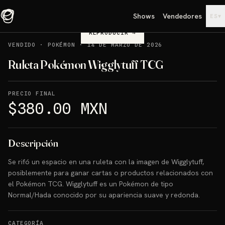
Shows
Vendedores
▾
ES
REPRODUCIR
→
VENDIDO
·
POKÉMON
·
14 DE MARZO DE 2026
Ruleta Pokémon Wigglytuff TCG
PRECIO FINAL
$380.00 MXN
Descripción
Se rifó un espacio en una ruleta con la imagen de Wigglytuff,
posiblemente para ganar cartas o productos relacionados con
el Pokémon TCG. Wigglytuff es un Pokémon de tipo
Normal/Hada conocido por su apariencia suave y redonda.
CATEGORÍA