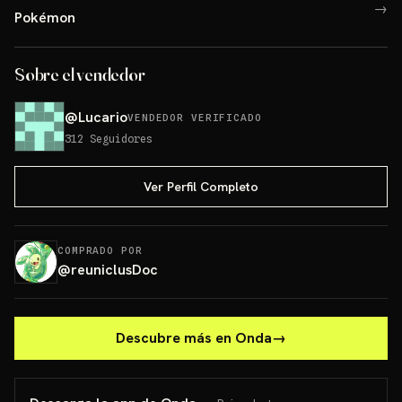
→
Pokémon
Sobre el vendedor
@
Lucario
VENDEDOR VERIFICADO
312
Seguidores
Ver Perfil Completo
COMPRADO POR
@
reuniclusDoc
Descubre más en Onda
→