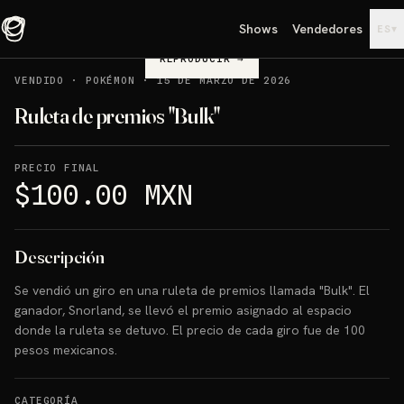
Shows
Vendedores
▾
ES
REPRODUCIR
→
VENDIDO
·
POKÉMON
·
15 DE MARZO DE 2026
Ruleta de premios "Bulk"
PRECIO FINAL
$100.00 MXN
Descripción
Se vendió un giro en una ruleta de premios llamada "Bulk". El
ganador, Snorland, se llevó el premio asignado al espacio
donde la ruleta se detuvo. El precio de cada giro fue de 100
pesos mexicanos.
CATEGORÍA