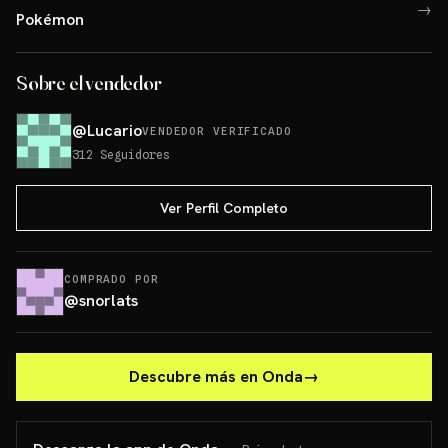
→
Pokémon
Sobre el vendedor
@
Lucario
VENDEDOR VERIFICADO
312
Seguidores
Ver Perfil Completo
COMPRADO POR
@
snorlats
Descubre más en Onda
→