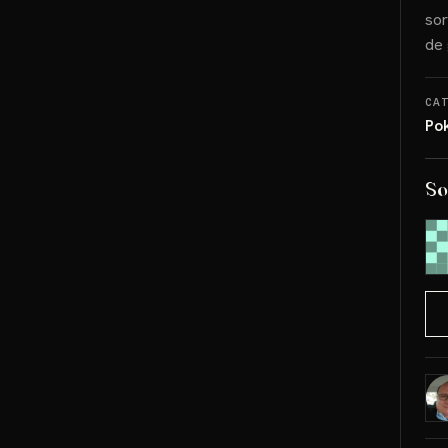
sor
de 
CA
Po
So