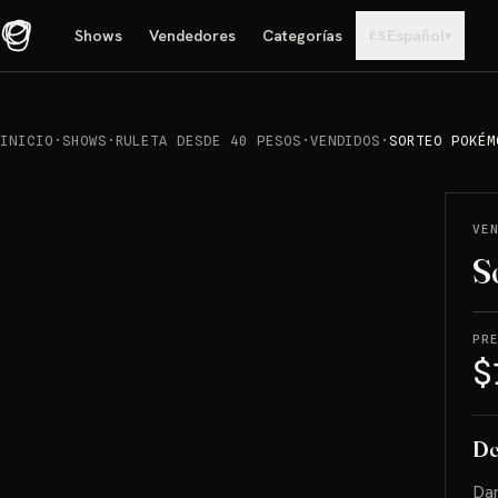
Shows
Vendedores
Categorías
Español
▾
ES
INICIO
·
SHOWS
·
RULETA DESDE 40 PESOS
·
VENDIDOS
·
SORTEO POKÉM
REPRODUCIR
→
VENDIDO
VE
S
PR
$
De
Dan