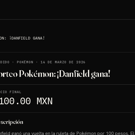
ON: ¡DANFIELD GANA!
NDIDO
·
POKÉMON
·
14 DE MARZO DE 2026
orteo Pokémon: ¡Danfield gana!
ECIO FINAL
100.00 MXN
scripción
field ganó una vuelta en la ruleta de Pokémon por 100 pesos. E