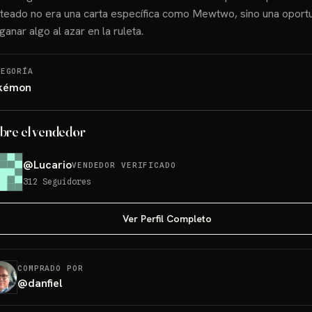
teado no era una carta específica como Mewtwo, sino una oport
ganar algo al azar en la ruleta.
TEGORÍA
kémon
bre el vendedor
@
Lucario
VENDEDOR VERIFICADO
312
Seguidores
Ver Perfil Completo
COMPRADO POR
@
danfiel