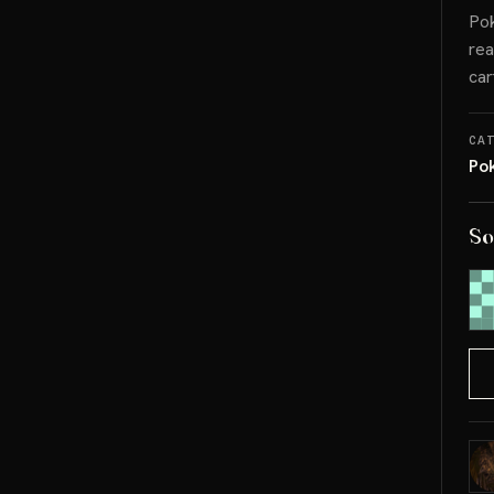
Pok
rea
car
CA
Po
So