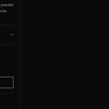
n puedan
esta
→