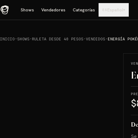
Shows
Vendedores
Categorías
Español
▾
ES
INICIO
·
SHOWS
·
RULETA DESDE 40 PESOS
·
VENDIDOS
·
ENERGÍA POKÉ
REPRODUCIR
→
VENDIDO
VE
E
PR
$
De
Se 