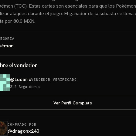
émon (TCG). Estas cartas son esenciales para que los Pokémo
lizar ataques durante el juego. El ganador de la subasta se lleva 
ta por 80.0 MXN.
TEGORÍA
kémon
bre el vendedor
@
Lucario
VENDEDOR VERIFICADO
312
Seguidores
Ver Perfil Completo
COMPRADO POR
@
dragonx240