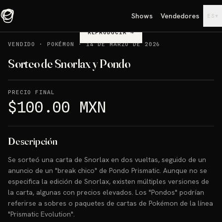
Shows
Vendedores
▾
ES
REPRODUCIR
→
VENDIDO
·
POKÉMON
·
14 DE MARZO DE 2026
Sorteo de Snorlax y Pondo
PRECIO FINAL
$100.00 MXN
Descripción
Se sorteó una carta de Snorlax en dos vueltas, seguido de un
anuncio de un "break chico" de Pondo Prismatic. Aunque no se
especifica la edición de Snorlax, existen múltiples versiones de
la carta, algunas con precios elevados. Los "Pondos" podrían
referirse a sobres o paquetes de cartas de Pokémon de la línea
"Prismatic Evolution".