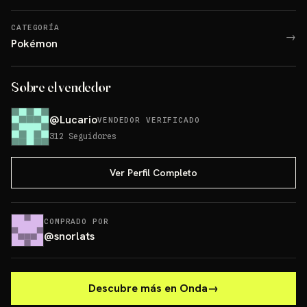
CATEGORÍA
→
Pokémon
Sobre el vendedor
@
Lucario
VENDEDOR VERIFICADO
312
Seguidores
Ver Perfil Completo
COMPRADO POR
@
snorlats
Descubre más en Onda
→