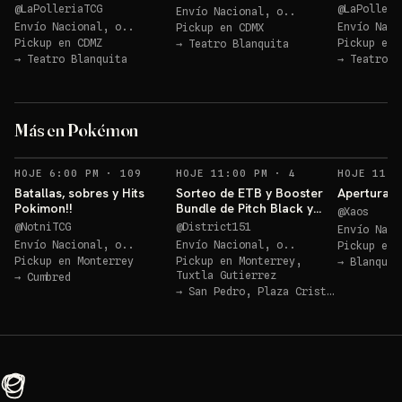
@
LaPolleriaTCG
@
LaPolleri
Envío Nacional, o..
Envío Nacional, o..
Envío Naci
Pickup en
CDMX
Pickup en
CDMZ
Pickup en
→
Teatro Blanquita
→
Teatro Blanquita
→
Teatro B
Los 3 de Kanto 30
aniv!!!
ETB
Más en Pokémon
Sorteos: Los 3 de Kanto 30 aniv!!! +1 más
→
RECORDATORIOS
RECORDATORIOS
HOJE 6:00 PM
·
109
HOJE 11:00 PM
·
4
HOJE 11:0
Batallas, sobres y Hits
Sorteo de ETB y Booster
Apertura P
Pokimon!!
Bundle de Pitch Black y
@
Xaos
Ascended Héroes!!
@
NotniTCG
@
District151
Envío Naci
Envío Nacional, o..
Envío Nacional, o..
Pickup en
Pickup en
Monterrey
Pickup en
Monterrey,
→
Blanquit
Tuxtla Gutierrez
→
Cumbred
→
San Pedro, Plaza Cristal