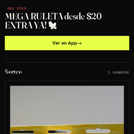
AO VIVO
AO VIVO
MEGA RULETA desde $20
ENTRA YA! 🐔
Ver en App
→
Sorteo
1 GANADOR