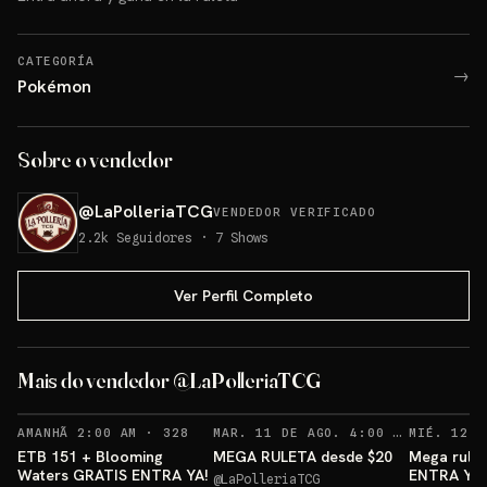
CATEGORÍA
→
Pokémon
Sobre o vendedor
@
LaPolleriaTCG
VENDEDOR VERIFICADO
2.2k
Seguidores
·
7
Shows
Ver Perfil Completo
ETB 151 GRATIS!
Mais do vendedor @LaPolleriaTCG
Sorteo: ETB 151 GRATIS!
→
RECORDATORIOS
REC
AMANHÃ 2:00 AM
·
328
MAR. 11 DE AGO. 4:00 AM
·
127
ETB 151 + Blooming
MEGA RULETA desde $20
Mega rulet
Waters GRATIS ENTRA YA!
ENTRA YA
@
LaPolleriaTCG