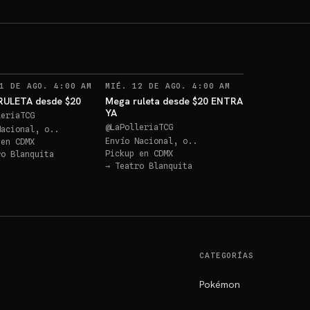
1 DE AGO. 4:00 AM
MIÉ. 12 DE AGO. 4:00 AM
ULETA desde $20
Mega ruleta desde $20 ENTRA
YA
leriaTCG
@
LaPolleriaTCG
Nacional, o..
Envío Nacional, o..
 en
CDMX
Pickup en
CDMX
ro Blanquita
→
Teatro Blanquita
CATEGORÍAS
Pokémon