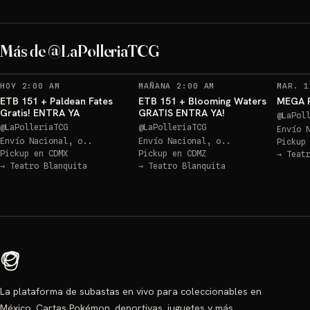
Más de @LaPolleriaTCG
HOY 2:00 AM
MAÑANA 2:00 AM
MAR. 1
ETB 151 + Paldean Fates
ETB 151 + Blooming Waters
MEGA R
Gratis! ENTRA YA
GRATIS ENTRA YA!
@
LaPol
@
LaPolleriaTCG
@
LaPolleriaTCG
Envío 
Envío Nacional, o..
Envío Nacional, o..
Pickup
Pickup en
CDMX
Pickup en
CDMZ
→
Teat
→
Teatro Blanquita
→
Teatro Blanquita
La plataforma de subastas en vivo para coleccionables en
México. Cartas Pokémon, deportivas, juguetes y más.