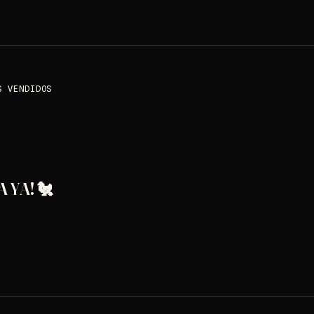
S VENDIDOS
 YA! 🐔