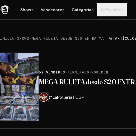
Shows
Vendedores
Categorías
Español
▾
ES
INICIO
·
SHOWS
·
MEGA RULETA DESDE $20 ENTRA YA! 🐔
·
ARTÍCULO
52
VENDIDOS
·
TERMINADO
·
POKÉMON
MEGA RULETA desde $20 ENTRA
@
LaPolleriaTCG
✓