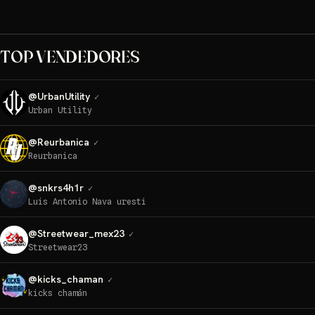
TOP VENDEDORES
@
UrbanUtility
✓
Urban Utility
@
Reurbanica
✓
Reurbanica
@
snkrs4h1r
✓
Luis Antonio Nava uresti
@
Streetwear_mex23
✓
Streetwear23
@
kicks_chaman
✓
kicks chamán