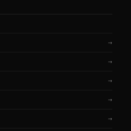
→
→
→
→
→