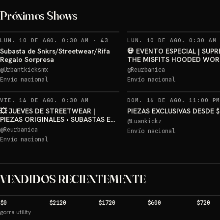
Permanece en live, compra 
participas doble en sorteo
Próximos Shows
Sorteos: Permanece en live, compra y participas doble en sorteo. +1 más
→
RECORDATORIOS
LUN. 10 DE AGO. 0:30 AM
·
43
LUN. 10 DE AGO. 0:30 AM
Subasta de Snkrs/Streetwear/Rifa
💀 EVENTO ESPECIAL | SUP
Regalo Sorpresa
THE MISFITS HOODED WOR
JACKET | STÜSSY • PALACE 
@
Urbantkicksmx
@
Reurbanica
ESSENTIALS
Envío nacional
Envío nacional
VIE. 14 DE AGO. 0:30 AM
DOM. 16 DE AGO. 11:00 P
💥 JUEVES DE STREETWEAR |
PIEZAS EXCLUSIVAS DESDE $
PIEZAS ORIGINALES • SUBASTAS EN
@
Luankickz
VIVO
@
Reurbanica
Envío nacional
Envío nacional
VENDIDOS RECIENTEMENTE
$0
$2120
$1720
$600
$720
gorra utility