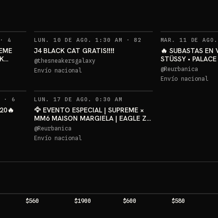
y
Permanece en el live, compra
.
y participa.
JOR
Sorteo: JORDAN 4 BLACK CAT
→
RECORDATORIOS
RECORDATORIOS
·
4
LUN. 10 DE AGO. 1:30 AM
·
82
MAR. 11 DE AGO.
REME
J4 BLACK CAT GRATIS‼️‼️
🔥 SUBASTAS EN V
K
STÜSSY • PALACE 
@
thesneakersgalaxy
•
MÁS
@
Reurbanica
Envío nacional
Envío nacional
RECORDATORIOS
M
·
6
LUN. 17 DE AGO. 0:30 AM
20🔥
🦅 EVENTO ESPECIAL | SUPREME ×
MM6 MAISON MARGIELA | EAGLE ZIP
UP
@
Reurbanica
Envío nacional
$560
$1900
$600
$580