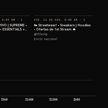
DAN 4 BLACK CAT
RECORDATORIOS
RECORDATORIO
 0:30 AM
·
1
VIE. 14 DE AGO. 0:00 AM
·
1
IVO | SUPREME •
👟 Streetwear! • Sneakers | Hoodies
• ESSENTIALS +
• Ofertas de 1st Stream 🔥
@
OfferUp
Envío nacional
$560
$1480
$1300
$600
$560