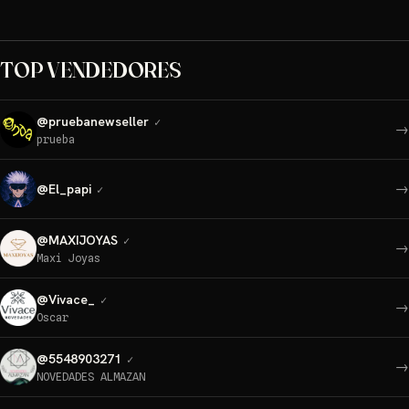
TOP VENDEDORES
@
pruebanewseller
✓
→
prueba
→
@
El_papi
✓
@
MAXIJOYAS
✓
→
Maxi Joyas
@
Vivace_
✓
→
Oscar
@
5548903271
✓
→
NOVEDADES ALMAZAN