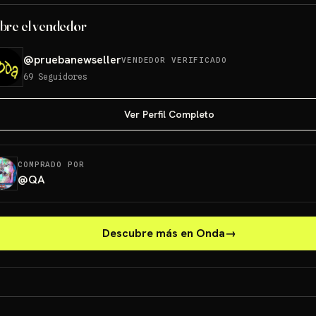
bre el vendedor
@
pruebanewseller
VENDEDOR VERIFICADO
69
Seguidores
Ver Perfil Completo
COMPRADO POR
@
QA
Descubre más en Onda
→