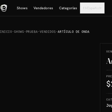
Shows
Vendedores
Categorías
Español
▾
ES
INICIO
·
SHOWS
·
PRUEBA
·
VENDIDOS
·
ARTÍCULO DE ONDA
REPRODUCIR
→
VENDIDO
VE
A
PR
$
CA
Jo