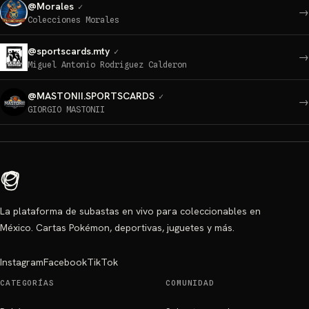
@
Morales
✓
→
Colecciones Morales
@
sportscards.mty
✓
→
Miguel Antonio Rodriguez Calderon
@
MASTONII.SPORTSCARDS
✓
→
GIORGIO MASTONII
La plataforma de subastas en vivo para coleccionables en
México. Cartas Pokémon, deportivas, juguetes y más.
Instagram
Facebook
TikTok
CATEGORÍAS
COMUNIDAD