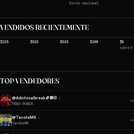
Envío nacional
VENDIDOS RECIENTEMENTE
$125
$315
$315
$100
$0
sobre 3
TOP VENDEDORES
@
Adictosalbreak🏈⚽⚾
✓
→
PAKO PUNCH
@
TacoteMX
✓
→
TacoteMX