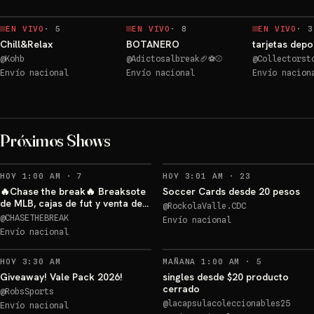
EN VIVO
·
5
EN VIVO
·
8
EN VIVO
·
3
Chill&Relax
BOTANERO
tarjetas depo
@
Kohb
@
Adictosalbreak🏈⚽⚾
@
Collectorst
Envío nacional
Envío nacional
Envío nacion
RC parche Q. Judkins
Próximos Shows
Sorteo: RC parche Q. Judkins
→
Sorteos: Alexander Isak ⚽️ +2 más
→
RECORDATORIOS
RECORDATORI
HOY 1:00 AM
·
7
HOY 3:01 AM
·
23
🔥Chase the break🔥 Breaksote
Soccer Cards desde 20 pesos
de MLB, cajas de fut y venta de
@
RockolaValle.CDC
slabs🔥🔥🔥⚾️⚽️🏈
@
CHASETHEBREAK
Envío nacional
Envío nacional
Sorteo: blaster a elegir
→
RECORDATO
HOY 3:30 AM
MAÑANA 1:00 AM
·
5
Giveaway! Vale Pack 2026!
singles desde $20 producto
cerrado
@
RobsSports
Logan reliquia
@
lacapsulacoleccionables25
Envío nacional
memorabilia 🔥🔥🔥