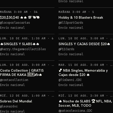
Envío nacional
Sorteos: Logan reliquia memorabilia 🔥🔥🔥 +1 más
→
RECORDATORIOS
RECORDATO
MAÑANA 3:00 AM
·
34
MAÑANA 3:00 AM
·
1
$20,$30,$40 🔥🔥 💯 🐪🐫
Hobby & 10 Blasters Break
@
locoporlascartas
@
AllSportCards
Envío nacional
Envío nacional
Sorteo: Luffy Dodgers
→
RECORDATORIOS
LUN. 10 DE AGO. 1:30 AM
·
6
LUN. 10 DE AGO. 3:00 AM
·
1
🔥SINGLES Y SLABS🔥🔥
SINGLES Y CAJAS DESDE $20🔥
Firma de Kaka Panini
@
harry.thegamecollectibles
@
P11Cards
Prizm 🇧🇷✍️🔥
Envío nacional
Envío nacional
Sorteo: Firma de Kaka Panini Prizm 🇧🇷✍️🔥
→
RECORDATORIOS
LUN. 10 DE AGO. 3:00 AM
·
59
MAR. 11 DE AGO. 3:00 AM
·
6
Costa Collection | GRATIS
🏀 NBA Singles, Memorabilia y
FIRMA DE KAKA 🇧🇷✍️🔥
Cajas desde $20 🔥
@
costacollection
@
TíoDanni.CDC
Sorte Winner
Envío nacional
Envío nacional
Sorteo: Sorte Winner
→
RECORDATORIOS
MIÉ. 12 DE AGO. 1:00 AM
·
28
MIÉ. 12 DE AGO. 2:30 AM
·
4
Sobres Del Mundial
🔥 Noche de SLABS 🏆 NFL, NBA,
Soccer, MLB, TODO
@
leonardvc
@
patocolecciona.CDC
Envío nacional