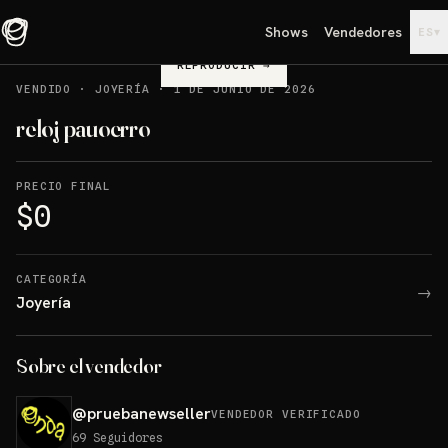
Shows
Vendedores
▾
ES
REPRODUCIR
→
VENDIDO
·
JOYERÍA
·
1 DE JUNIO DE 2026
reloj pauoerro
PRECIO FINAL
$0
CATEGORÍA
→
Joyería
Sobre el vendedor
@
pruebanewseller
VENDEDOR VERIFICADO
69
Seguidores