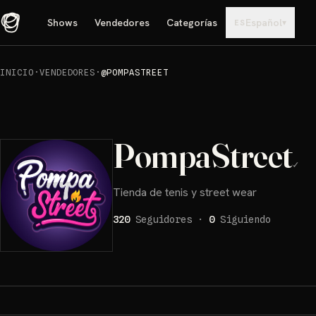
Shows
Vendedores
Categorías
Español
▾
ES
INICIO
·
VENDEDORES
·
@POMPASTREET
PompaStreet
✓
Tienda de tenis y street wear
320
Seguidores
·
0
Siguiendo