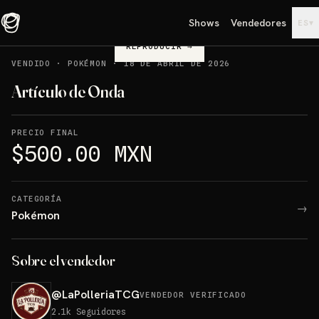
Shows
Vendedores
▾
ES
REPRODUCIR
→
VENDIDO
·
POKÉMON
·
18 DE ABRIL DE 2026
Artículo de Onda
PRECIO FINAL
$500.00 MXN
CATEGORÍA
→
Pokémon
Sobre el vendedor
@
LaPolleriaTCG
VENDEDOR VERIFICADO
2.1k
Seguidores