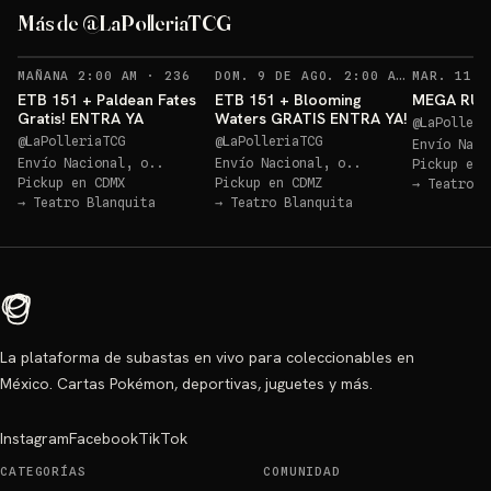
ETB Paldean GRATIS
Más de @LaPolleriaTCG
Sorteos: ETB Paldean GRATIS +10 más
→
Sorteo: ETB 151 GRATIS!
→
RECORDATORIOS
RECO
MAÑANA 2:00 AM
·
236
DOM. 9 DE AGO. 2:00 AM
·
252
ETB 151 + Paldean Fates
ETB 151 + Blooming
MEGA RULE
Gratis! ENTRA YA
Waters GRATIS ENTRA YA!
@
LaPolleri
@
LaPolleriaTCG
@
LaPolleriaTCG
Envío Naci
Envío Nacional, o..
Envío Nacional, o..
Pickup en
Pickup en
CDMX
Pickup en
CDMZ
→
Teatro B
→
Teatro Blanquita
→
Teatro Blanquita
La plataforma de subastas en vivo para coleccionables en
México. Cartas Pokémon, deportivas, juguetes y más.
Instagram
Facebook
TikTok
CATEGORÍAS
COMUNIDAD