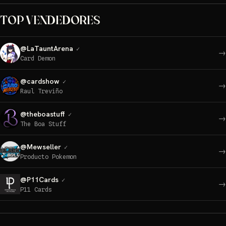
TOP VENDEDORES
@
LaTauntArena
✓
→
Card Demon
@
cardshow
✓
→
Raul Treviño
@
theboastuff
✓
→
The Boa Stuff
@
Mewseller
✓
→
Producto Pokemon
@
P11Cards
✓
→
P11 Cards