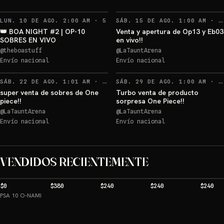
Sorteos: give away 1 +1 más
→
RECORDATORIOS
LUN. 10 DE AGO. 2:00 AM
·
5
SÁB. 15 DE AGO. 1:00 AM
·
2
👑 BOA NIGHT #2 | OP-10
Venta y apertura de Op13 y Eb03
SOBRES EN VIVO
en vivo!!
@
theboastuff
@
LaTauntArena
give away 1
Envío nacional
Envío nacional
Sorteos: give away 1 +1 más
→
Sorteos: give away 1 +1 más
→
RECORDATORIOS
SÁB. 22 DE AGO. 1:01 AM
·
27
SÁB. 29 DE AGO. 1:00 AM
·
2
super venta de sobres de One
Turbo venta de producto
piece!!
sorpresa One Piece!!
@
LaTauntArena
@
LaTauntArena
Envío nacional
Envío nacional
VENDIDOS RECIENTEMENTE
$0
$380
$240
$240
$240
PSA 10 O-NAMI