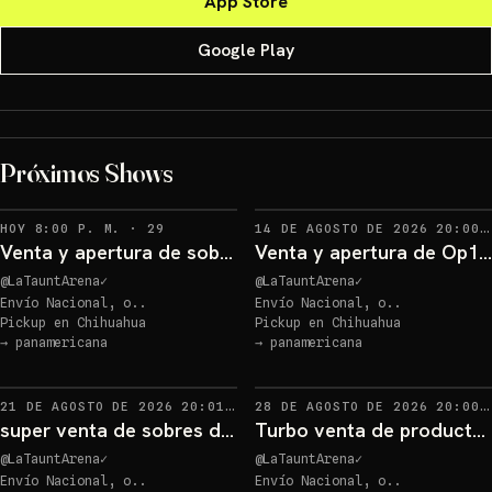
App Store
Google Play
give away 1
Próximos Shows
Sorteos: give away 1 +1 más
→
Sorteos: give away 1 +1 más
→
RECORDATORIOS
HOY 8:00 P. M.
·
29
14 DE AGOSTO DE 2026 20:00
Venta y apertura de sobres de One Piece!!
Venta y apertura de Op13 y Eb03 en vivo!!
@
LaTauntArena
✓
@
LaTauntArena
✓
Envío Nacional, o..
Envío Nacional, o..
Pickup en
Chihuahua
Pickup en
Chihuahua
give away 1
→
panamericana
→
panamericana
Sorteos: give away 1 +1 más
→
Sorteos: give away 1 +1 más
→
RECORDATORIOS
21 DE AGOSTO DE 2026 20:01
·
20
28 DE AGOSTO DE 2026 20:00
super venta de sobres de One piece!!
Turbo venta de producto sorpresa One Piece!!
@
LaTauntArena
✓
@
LaTauntArena
✓
Envío Nacional, o..
Envío Nacional, o..