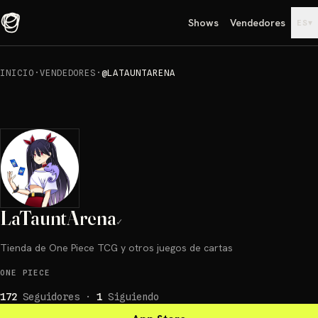
Shows
Vendedores
▾
ES
INICIO
·
VENDEDORES
·
@LATAUNTARENA
LaTauntArena
✓
Tienda de One Piece TCG y otros juegos de cartas
ONE PIECE
172
Seguidores
·
1
Siguiendo