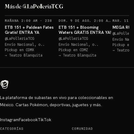
ETB Paldean GRATIS
Más de @LaPolleriaTCG
Sorteos: ETB Paldean GRATIS +10 más
→
Sorteo: ETB 151 GRATIS!
→
RECORDATORIOS
RECO
MAÑANA 2:00 AM
·
238
DOM. 9 DE AGO. 2:00 AM
·
254
ETB 151 + Paldean Fates
ETB 151 + Blooming
MEGA RULE
Gratis! ENTRA YA
Waters GRATIS ENTRA YA!
@
LaPolleri
@
LaPolleriaTCG
@
LaPolleriaTCG
Envío Naci
Envío Nacional, o..
Envío Nacional, o..
Pickup en
Pickup en
CDMX
Pickup en
CDMZ
→
Teatro B
→
Teatro Blanquita
→
Teatro Blanquita
La plataforma de subastas en vivo para coleccionables en
México. Cartas Pokémon, deportivas, juguetes y más.
Instagram
Facebook
TikTok
CATEGORÍAS
COMUNIDAD