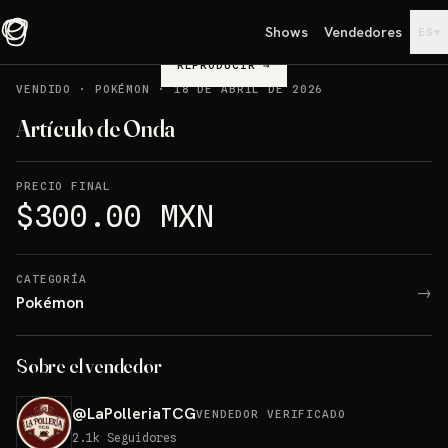
Shows
Vendedores
▾
ES
REPRODUCIR
→
VENDIDO
·
POKÉMON
·
18 DE ABRIL DE 2026
Artículo de Onda
PRECIO FINAL
$300.00 MXN
CATEGORÍA
→
Pokémon
Sobre el vendedor
@
LaPolleriaTCG
VENDEDOR VERIFICADO
2.1k
Seguidores