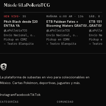
GRATIS
Más de @LaPolleriaTCG
Sorteo: Blooming Waters GRATIS!
→
RECORDATORIO
EN VIVO
·
35
MAÑANA 4:00 AM
·
136
Pitch Black desde $20
ETB Paldean Fates +
ETB 151 + 
ENTRA YA
Blooming Waters GRATIS!
GRATIS! E
ENTRA YA
@
LaPolleriaTCG
@
LaPolleriaTCG
@
LaPolleri
Envío Nacional, o..
Envío Nacional, o..
Envío Naci
Pickup en
CDMZ
Pickup en
CDMX
Pickup en
→
Teatro Blanquita
→
Teatro Blanquita
→
Teatro B
La plataforma de subastas en vivo para coleccionables en
México. Cartas Pokémon, deportivas, juguetes y más.
Instagram
Facebook
TikTok
CATEGORÍAS
COMUNIDAD