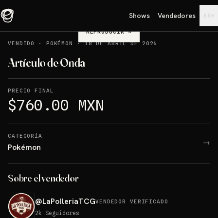
Shows
Vendedores
▾
ES
REPRODUCIR
→
VENDIDO
·
POKÉMON
·
18 DE ABRIL DE 2026
Artículo de Onda
PRECIO FINAL
$760.00 MXN
CATEGORÍA
→
Pokémon
Sobre el vendedor
@
LaPolleriaTCG
VENDEDOR VERIFICADO
2k
Seguidores