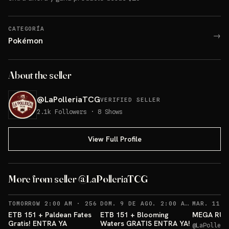
CATEGORÍA
→
Pokémon
About the seller
@
LaPolleriaTCG
VERIFIED SELLER
2.1k
Followers
·
8
Shows
View Full Profile
ETB Paldean GRATIS
More from seller @LaPolleriaTCG
Sorteos: ETB Paldean GRATIS +10 más
→
Sorteo: ETB 151 GRATIS!
→
RECORDATORIOS
RECO
TOMORROW 2:00 AM
·
256
DOM. 9 DE AGO. 2:00 AM
·
264
ETB 151 + Paldean Fates
ETB 151 + Blooming
MEGA RULE
Gratis! ENTRA YA
Waters GRATIS ENTRA YA!
@
LaPolleri