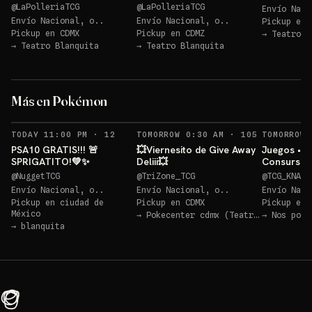
@
LaPolleriaTCG
@
LaPolleriaTCG
Envío Naci
Envío Nacional, o..
Envío Nacional, o..
Pickup en
Pickup en
CDMX
Pickup en
CDMZ
→
Teatro B
→
Teatro Blanquita
→
Teatro Blanquita
Gato radioactivo
GRATIS!
ETB 
Más en Pokémon
Sorteo: Gato radioactivo GRATIS!
→
Sorteo: ETB Pitch (Inglés)💥
→
RECORDATORIOS
RECORDATOR
TODAY 11:00 PM
·
12
TOMORROW 0:30 AM
·
105
TOMORROW 
PSA10 GRATIS!!! 🚨
💥Viernesito de Give Away
Juegos • S
SPRIGATITO!💚✨
Deliii💥
Consursos
Cosas Ma
@
NuggetTCG
@
TriZone_TCG
@
TCG_KNAPP
Envío Nacional, o..
Envío Nacional, o..
Envío Naci
Pickup en
ciudad de
Pickup en
CDMX
Pickup en
México
→
Pokecenter cdmx (Teatro Blanquita)
→
Nos pone
→
blanquita