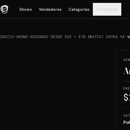
Shows
Vendedores
Categorías
Español
▾
ES
INICIO
·
SHOWS
·
ASCENDED DESDE $20 + ETB GRATIS! ENTRA YA 
REPRODUCIR
→
VENDIDO
VE
A
PR
$
CA
Po