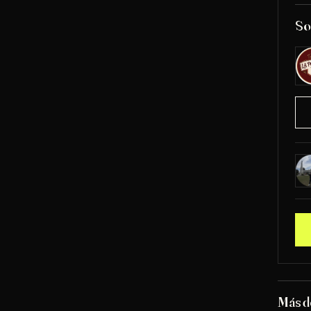
So
Más d