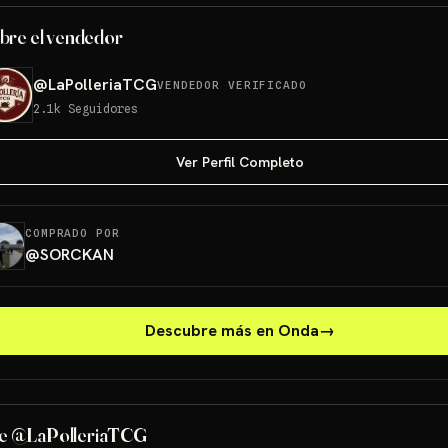
bre el vendedor
@
LaPolleriaTCG
VENDEDOR VERIFICADO
2.1k
Seguidores
Ver Perfil Completo
COMPRADO POR
@
SORCKAN
Descubre más en Onda
→
ETB Paldean GRATIS
e @LaPolleriaTCG
Sorteos: ETB Paldean GRATIS +10 más
→
Sorteo: ETB 151 GRATIS!
→