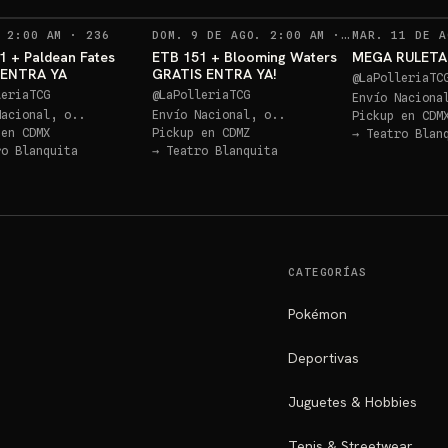
RECORDATORIOS
RECORDATO
 2:00 AM
·
236
DOM. 9 DE AGO. 2:00 AM
·
252
MAR. 11 DE A
1 + Paldean Fates
ETB 151 + Blooming Waters
MEGA RULETA 
! ENTRA YA
GRATIS ENTRA YA!
@
LaPolleriaTC
leriaTCG
@
LaPolleriaTCG
Envío Naciona
Nacional, o..
Envío Nacional, o..
Pickup en
CDM
 en
CDMX
Pickup en
CDMZ
→
Teatro Blan
ro Blanquita
→
Teatro Blanquita
CATEGORÍAS
Pokémon
Deportivas
Juguetes & Hobbies
Tenis & Streetwear