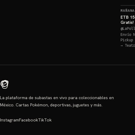
MAÑANA
ETB 15
Gratis
@
LaPol
Envío 
Pickup
→
Teat
La plataforma de subastas en vivo para coleccionables en
México. Cartas Pokémon, deportivas, juguetes y más.
Instagram
Facebook
TikTok