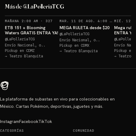
ETB 151 GRATIS!
Más de @LaPolleriaTCG
Sorteo: ETB 151 GRATIS!
→
RECORDATORIOS
REC
MAÑANA 2:00 AM
·
327
MAR. 11 DE AGO. 4:00 AM
·
127
ETB 151 + Blooming
MEGA RULETA desde $20
Mega rulet
Waters GRATIS ENTRA YA!
ENTRA YA
@
LaPolleriaTCG
@
LaPolleriaTCG
@
LaPolleri
Envío Nacional, o..
Envío Nacional, o..
Envío Naci
Pickup en
CDMX
Pickup en
CDMZ
Pickup en
→
Teatro Blanquita
→
Teatro Blanquita
→
Teatro B
La plataforma de subastas en vivo para coleccionables en
México. Cartas Pokémon, deportivas, juguetes y más.
Instagram
Facebook
TikTok
CATEGORÍAS
COMUNIDAD