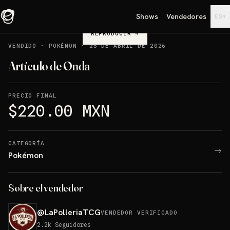
Shows
Vendedores
▾
ES
REPRODUCIR
→
VENDIDO
·
POKÉMON
·
25 DE ABRIL DE 2026
Artículo de Onda
PRECIO FINAL
$220.00 MXN
CATEGORÍA
→
Pokémon
Sobre el vendedor
@
LaPolleriaTCG
VENDEDOR VERIFICADO
2.2k
Seguidores